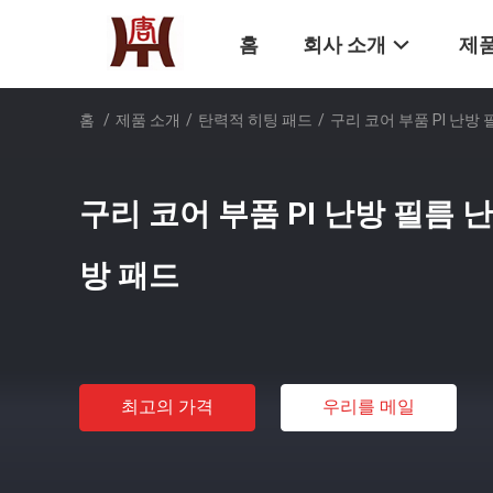
홈
회사 소개
제품
홈
/
제품 소개
/
탄력적 히팅 패드
/
구리 코어 부품 PI 난방
구리 코어 부품 PI 난방 필름 
방 패드
최고의 가격
우리를 메일