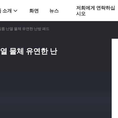
저희에게 연락하십
 소개
화면
뉴스
시오
 필름 난열 물체 유연한 난방 패드
난열 물체 유연한 난