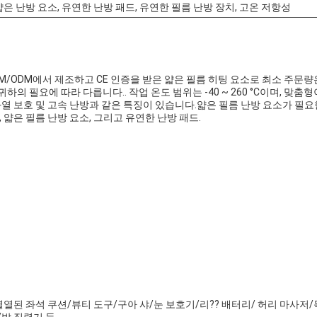
얇은 난방 요소, 유연한 난방 패드, 유연한 필름 난방 장치, 고온 저항성
M/ODM에서 제조하고 CE 인증을 받은 얇은 필름 히팅 요소로 최소 주문량
하의 필요에 따라 다릅니다.. 작업 온도 범위는 -40 ~ 260 °C이며, 맞춤형
 과열 보호 및 고속 난방과 같은 특징이 있습니다.얇은 필름 난방 요소가 필
, 얇은 필름 난방 요소, 그리고 유연한 난방 패드.
/열열된 좌석 쿠션/뷰티 도구/구아 샤/눈 보호기/리?? 배터리/ 허리 마사저
발 직렬기 등