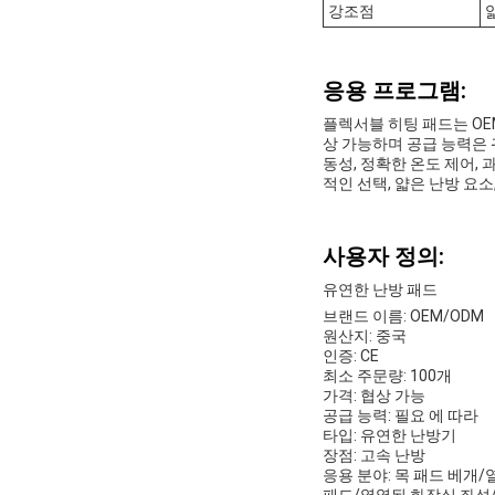
강조점
응용 프로그램:
플렉서블 히팅 패드는 OE
상 가능하며 공급 능력은 귀
동성, 정확한 온도 제어,
적인 선택, 얇은 난방 요소
사용자 정의:
유연한 난방 패드
브랜드 이름: OEM/ODM
원산지: 중국
인증: CE
최소 주문량: 100개
가격: 협상 가능
공급 능력: 필요 에 따라
타입: 유연한 난방기
장점: 고속 난방
응용 분야: 목 패드 베개
패드/열열된 화장실 좌석/