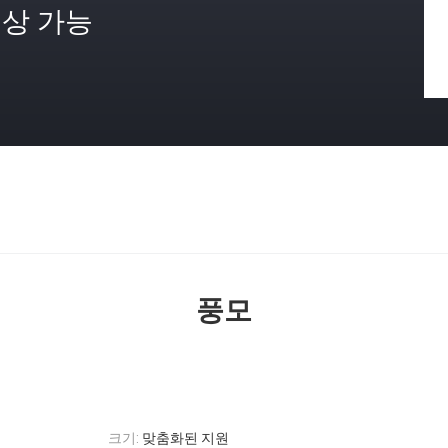
상 가능
격
풍모
크기:
맞춤화된 지원