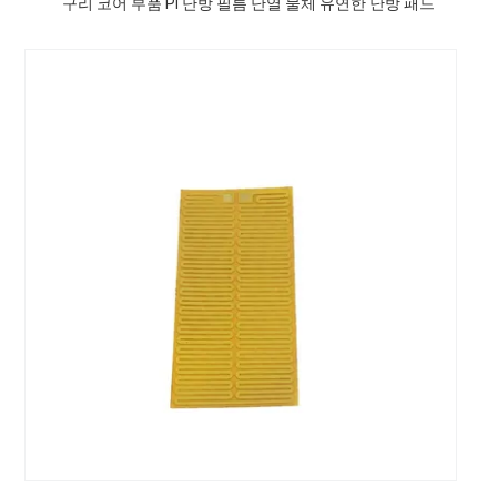
구리 코어 부품 PI 난방 필름 난열 물체 유연한 난방 패드