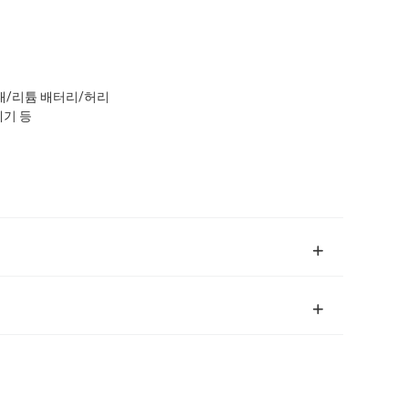
대/리튬 배터리/허리
데기 등