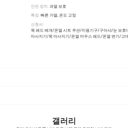
안전 장치:
과열 보호
특징:
빠른 가열, 온도 고정.
신청서:
목 패드 베개/온열 시트 쿠션/미용기구/구아샤/눈 보호
마사지기/목 마사지기/온열 마우스 패드/온열 변기/고
갤러리