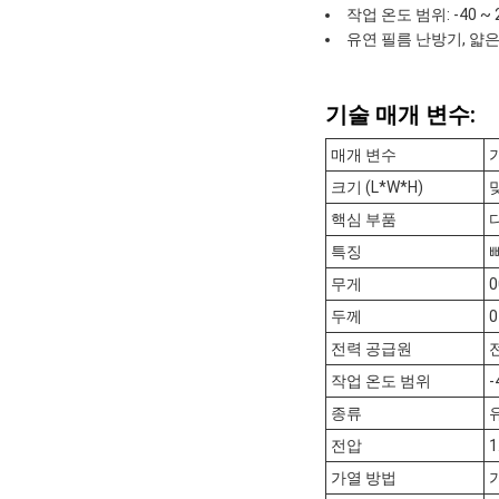
작업 온도 범위: -40 ~ 
유연 필름 난방기, 얇
기술 매개 변수:
매개 변수
크기 (L*W*H)
핵심 부품
특징
무게
0
두께
전력 공급원
작업 온도 범위
-
종류
전압
1
가열 방법