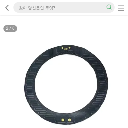
2
/
6